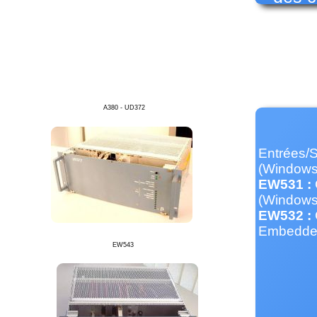
A380 - UD372
Entrées/S
(Window
EW531 :
(Windows
EW532 :
Embedded
EW543