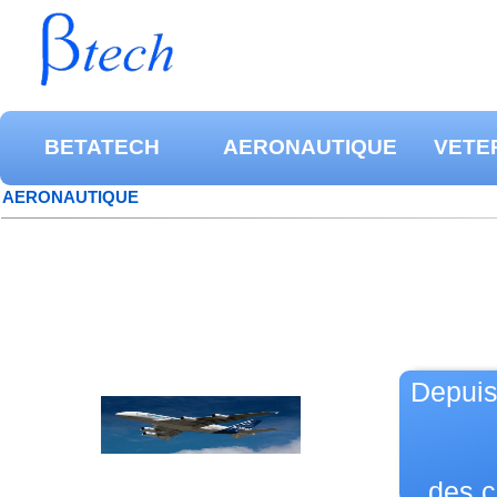
BETATECH
AERONAUTIQUE
VETE
AERONAUTIQUE
Depuis
des c