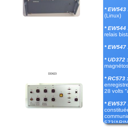
* EW543 
(Linux)
* EW544 
relais bi
* EW547 
* UD372 
magnétos
DD623
* RC573 
enregistr
28 volts "
* EW537 
constitué
communiqu
573/ARINC