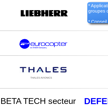
commande
* Applica
* Dévelop
* Fournit
groupes d
d’équipe
* Ecrans 
* Dévelop
spécifiqu
* Conseil
méthodolo
* Support
équipeme
FPGA sur
THALES AVIONICS
BETA TECH secteur
DEFE